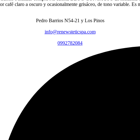
color café claro a oscuro y ocasionalmente grisáceo, de tono variable. 
Pedro Barrios N54-21 y Los Pinos
info@renewsteticspa.com
0992782084