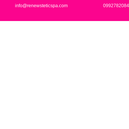
info@renewsteticspa.com
0992782084