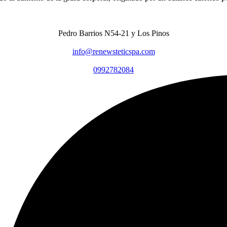
Pedro Barrios N54-21 y Los Pinos
info@renewsteticspa.com
0992782084