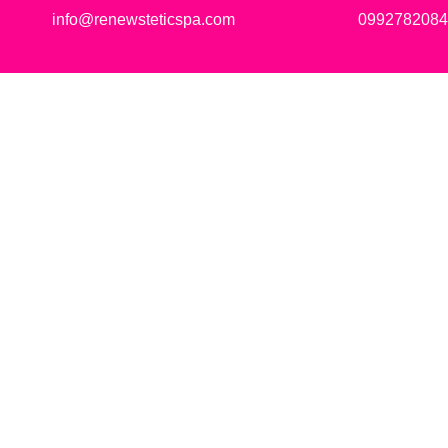
info@renewsteticspa.com
0992782084