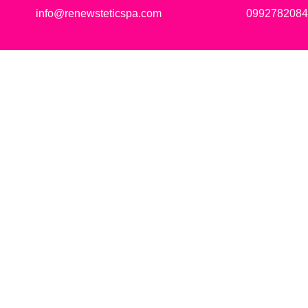
info@renewsteticspa.com
0992782084