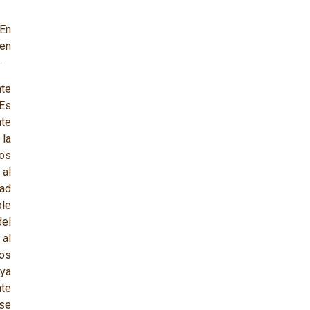
 En
 en
.
nte
 Es
nte
 la
cos
 al
dad
le
del
 al
tos
aya
te
se