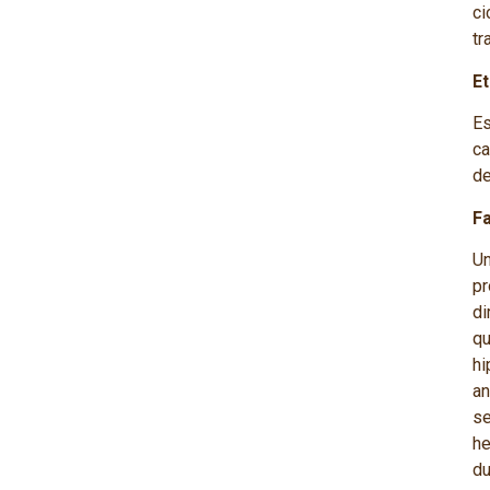
ci
tr
E
Es
ca
de
F
Un
p
di
q
hi
an
se
he
du