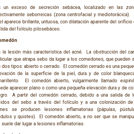
s un exceso de secreción sebácea, localizado en las zon
ectivamente seborreicas (zona centrofacial y mediotorácica).
el aparece brillante, untuosa, con dilatación aparente del orificio
lida del folículo pilosebáceo.
omedón
 la lesión más característica del acné. La obstrucción del ca
licular que atrapa sebo da lugar a los comedones, que pueden 
 dos tipos: abierto o cerrado. El comedón cerrado es una pequ
evación de la superficie de la piel, dura y de color blanquec
arillento. El comedón abierto, vulgarmente llamado espinil
ede aparecer plano o como una pequeña elevación dura y de co
gro. A partir del comedón cerrado, debido a una salida de 
pidos del sebo a través del folículo y a una colonización d
cnes
se producen lesiones inflamatorias (pápulas, pústula
dulos y quistes). El comedón abierto, a no ser que se manipu
 suele dar lugar a lesiones inflamatorias.