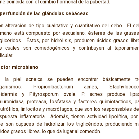
né coincida con el cambio hormonal de la pubertad.
perfunción de las glándulas sebáceas
n alteración de tipo cualitativo y cuantitativo del sebo. El s
mano está compuesto por escualeno, ésteres de las grasas
iglicéridos. Éstos, por hidrólisis, producen ácidos grasos libr
os cuales son comedogénicos y contribuyen al taponamien
licular.
actor microbiano
n la piel acneica se pueden encontrar básicamente tr
rganismos:
Propionibacterium acnes
,
Staphylococ
idermis
y
Pityrosporum ovale. P. acnes
produce lipas
aluronidasa, proteasa, fosfatasa y factores quimiotácticos, p
utrófilos, linfocitos y macrófagos, que son los responsables de
spuesta inflamatoria. Además, tienen actividad lipolítica, por
e son capaces de hidrolizar los triglicéridos, produciendo 
idos grasos libres, lo que da lugar al comedón.