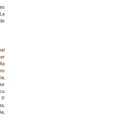
as
 La
 de
nal
ser
eña
ino
la,
lor
los
e
P.
s,
le,