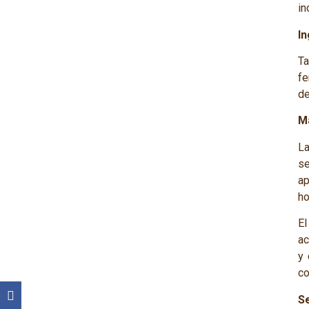
in
I
Ta
fe
de
Ma
La
se
ap
ho
El
ac
y 
co
S