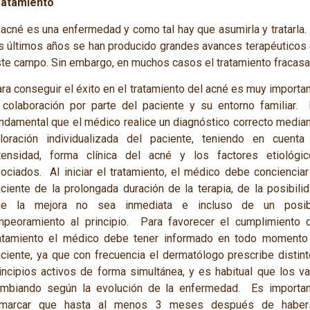
ratamiento
 acné es una enfermedad y como tal hay que asumirla y tratarla.
s últimos años se han producido grandes avances terapéuticos
te campo. Sin embargo, en muchos casos el tratamiento fracasa
ra conseguir el éxito en el tratamiento del acné es muy importa
 colaboración por parte del paciente y su entorno familiar.
ndamental que el médico realice un diagnóstico correcto media
loración individualizada del paciente, teniendo en cuenta
tensidad, forma clínica del acné y los factores etiológi
ociados. Al iniciar el tratamiento, el médico debe concienciar
ciente de la prolongada duración de la terapia, de la posibili
ue la mejora no sea inmediata e incluso de un posib
peoramiento al principio. Para favorecer el cumplimiento 
atamiento el médico debe tener informado en todo momento
ciente, ya que con frecuencia el dermatólogo prescribe distin
incipios activos de forma simultánea, y es habitual que los v
mbiando según la evolución de la enfermedad. Es importan
emarcar que hasta al menos 3 meses después de haber