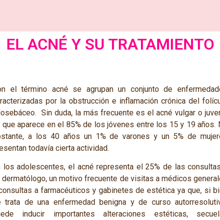
EL ACNÉ Y SU TRATAMIENTO
on el término acné se agrupan un conjunto de enfermedad
racterizadas por la obstrucción e inflamación crónica del folíc
losebáceo. Sin duda, la más frecuente es el acné vulgar o juven
 que aparece en el 85% de los jóvenes entre los 15 y 19 años.
bstante, a los 40 años un 1% de varones y un 5% de mujer
esentan todavía cierta actividad.
 los adolescentes, el acné representa el 25% de las consulta
 dermatólogo, un motivo frecuente de visitas a médicos genera
consultas a farmacéuticos y gabinetes de estética ya que, si b
 trata de una enfermedad benigna y de curso autorresoluti
uede inducir importantes alteraciones estéticas, secuel