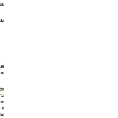
 su
ta
ue
les
ada
nte
ras
s a
nes