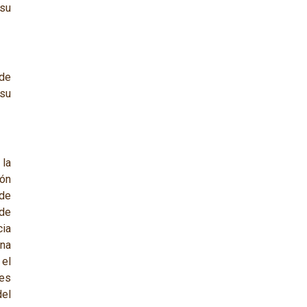
 su
 de
 su
 la
ón
 de
de
cia
una
el
nes
del