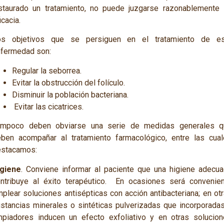
staurado un tratamiento, no puede juzgarse razonablemente
icacia.
os objetivos que se persiguen en el tratamiento de es
fermedad son:
Regular la seborrea.
­Evitar la obstrucción del folículo.
­Disminuir la población bacteriana.
­ Evitar las cicatrices.
ampoco deben obviarse una serie de medidas generales q
ben acompañar al tratamiento farmacológico, entre las cua
estacamos:
igiene
. Conviene informar al paciente que una higiene adecu
ntribuye al éxito terapéutico. En ocasiones será convenie
plear soluciones antisépticas con acción antibacteriana; en ot
stancias minerales o sintéticas pulverizadas que incorporada
mpiadores inducen un efecto exfoliativo y en otras solucio