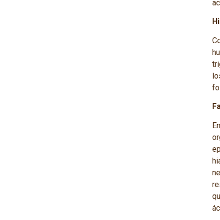
ac
Hi
Co
hu
tr
l
fo
F
E
o
ep
hi
ne
re
qu
ác