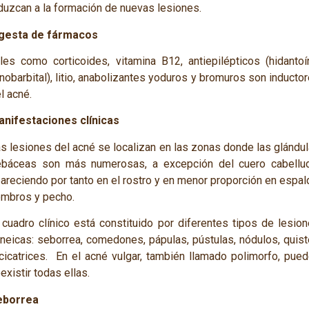
duzcan a la formación de nuevas lesiones.
ngesta de fármacos
les como corticoides, vitamina B
12
, antiepilépticos (hidantoí
nobarbital), litio, anabolizantes yoduros y bromuros son inducto
l acné.
nifestaciones clínicas
s lesiones del acné se localizan en las zonas donde las glándu
báceas son más numerosas, a excepción del cuero cabellud
areciendo por tanto en el rostro y en menor proporción en espal
mbros y pecho.
 cuadro clínico está constituido por diferentes tipos de lesio
neicas: seborrea, comedones, pápulas, pústulas, nódulos, quis
cicatrices. En el acné vulgar, también llamado polimorfo, pue
existir todas ellas.
eborrea