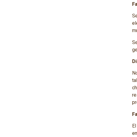
F
Se
el
mu
Se
ge
Di
No
ta
ch
re
pr
F
E
em