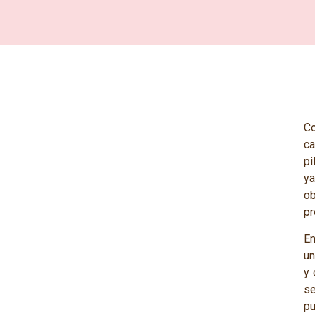
C
ca
pi
ya
o
pr
En
un
y 
se
p