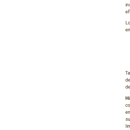
in
ef
L
en
T
de
d
H
co
em
su
li