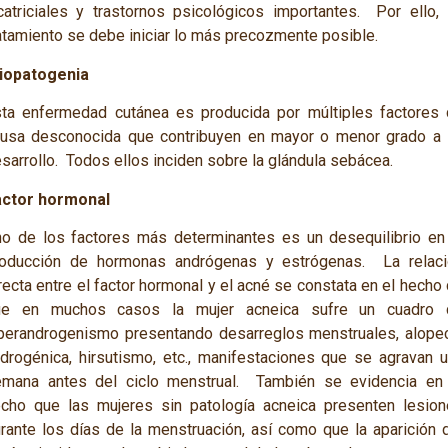
catriciales y trastornos psicológicos importantes. Por ello,
atamiento se debe iniciar lo más precozmente posible.
tiopatogenia
ta enfermedad cutánea es producida por múltiples factores
usa desconocida que contribuyen en mayor o menor grado a
sarrollo. Todos ellos inciden sobre la glándula sebácea.
actor hormonal
o de los factores más determinantes es un desequilibrio en
roducción de hormonas andrógenas y estrógenas. La relaci
recta entre el factor hormonal y el acné se constata en el hecho
ue en muchos casos la mujer acneica sufre un cuadro 
perandrogenismo presentando desarreglos menstruales, alope
drogénica, hirsutismo, etc., manifestaciones que se agravan 
mana antes del ciclo menstrual. También se evidencia en 
cho que las mujeres sin patología acneica presenten lesio
rante los días de la menstruación, así como que la aparición 