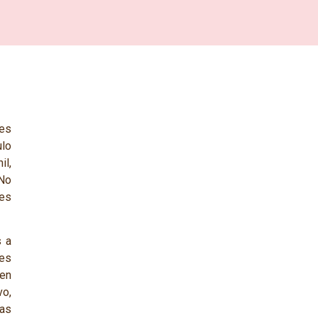
es
ulo
il,
 No
es
s a
les
ien
vo,
as