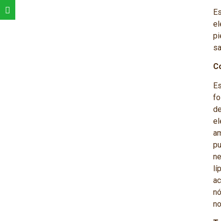
E
el
pi
sa
C
Es
fo
de
el
am
pu
ne
lí
a
nó
no