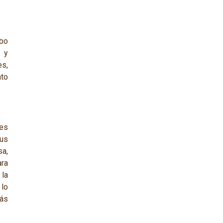
ebo
 y
es,
to
es
cus
a,
ara
 la
 lo
más