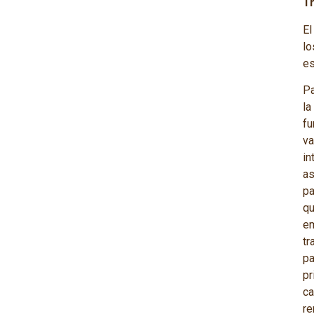
T
El
lo
es
Pa
la
fu
va
in
as
pa
q
em
tr
pa
pr
ca
r