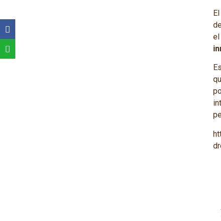
El
de
el
i
Es
qu
po
in
pe
ht
dr