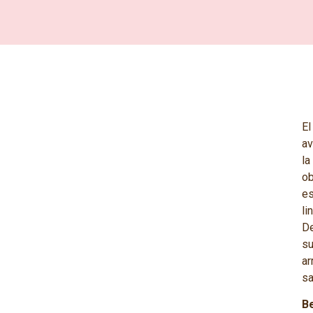
E
av
l
ob
es
li
D
su
ar
sa
Be