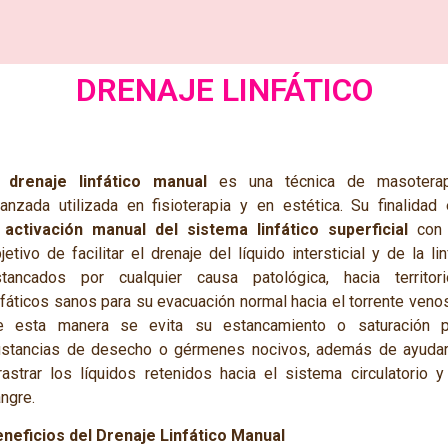
DRENAJE LINFÁTICO
l
drenaje linfático manual
es una técnica de masoterap
anzada utilizada en fisioterapia y en estética. Su finalidad
a
activación manual del sistema linfático superficial
con 
jetivo de facilitar el drenaje del líquido intersticial y de la lin
tancados por cualquier causa patológica, hacia territori
nfáticos sanos para su evacuación normal hacia el torrente veno
e esta manera se evita su estancamiento o saturación p
stancias de desecho o gérmenes nocivos, además de ayudar
rastrar los líquidos retenidos hacia
el sistema circulatorio y
ngre.
neficios del Drenaje Linfático Manual