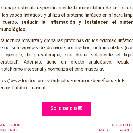
 drenaje estimula específicamente la musculatura de las pare
 los vasos linfáticos y utiliza el sistema linfático en sí para limp
 cuerpo,
reducir la inflamación y fortalecer el siste
nmunológico.
ta técnica moviliza y drena las proteínas de los edemas linfátic
e no son capaces de drenarse por medios instrumentales (c
r ejemplo, la presoterapia, que drena solamente el líqui
tersticial). Además, tiene un efecto analgésico, regula 
ristaltismo intestinal y normaliza el tono muscular.
tps://www.topdoctors.es/articulos-medicos/beneficios-del-
enaje-linfatico-manual
Solicitar cita
ANTERIOR
SIGUIENT
CAVITADOR
MASAJE RELAJANT