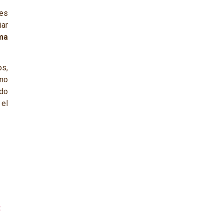
des
iar
ma
os,
omo
do
el
E
E